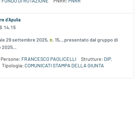
:
FONDO DI ROTAZIONE
PNRR:
PNRR
re d’Apulia
6 14.15
nale 29 settembre 2025,
n
. 15,...presentato dal gruppo di
e 2025...
Persone:
FRANCESCO PAOLICELLI
Strutture:
DIP.
Tipologia:
COMUNICATI STAMPA DELLA GIUNTA