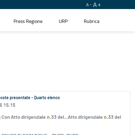
A
A
Press Regione
URP
Rubrica
oposte presentate - Quarto elenco
6 15.15
 Con Atto dirigenziale
n
.33 del...Atto dirigenziale
n
.33 del