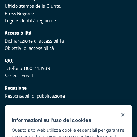
Ufficio stampa della Giunta
Press Regione
Logo e identità regionale
Accessibilità
Dichiarazione di accessibilità
Obiettivi di accessibilità
URP
Telefono: 800 713939
Scrivici:
email
Redazione
Responsabili di pubblicazione
Protezione civile
×
Vai al sito di Protezione Civile Puglia
Informazioni sull'uso dei cookies
Iniziativa finanziata con risorse del POR Puglia 2014/2020 -
Questo sito web utilizza cookie essenziali per garantire
Asse XI
il suo corretto funzionamento e cookie di terze parti