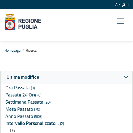
A
A
Ricerca
Homepage
Ricerca
Ultima modifica
Ora Passata
(0)
Passate 24 Ore
(6)
Settimana Passata
(20)
Mese Passato
(70)
Anno Passato
(506)
Intervallo Personalizzato…
(2)
Da