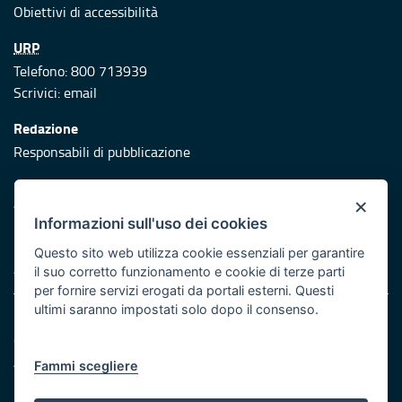
Obiettivi di accessibilità
URP
Telefono: 800 713939
Scrivici:
email
Redazione
Responsabili di pubblicazione
Protezione civile
×
Vai al sito di Protezione Civile Puglia
Informazioni sull'uso dei cookies
Iniziativa finanziata con risorse del POR Puglia 2014/2020 -
Questo sito web utilizza cookie essenziali per garantire
Asse XI
il suo corretto funzionamento e cookie di terze parti
per fornire servizi erogati da portali esterni. Questi
ultimi saranno impostati solo dopo il consenso.
Note legali
Cookie e privacy
Atti di notifica
Fammi scegliere
Feed RSS