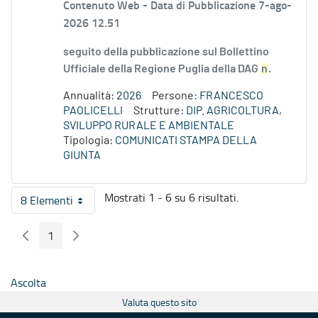
Contenuto Web -
Data di Pubblicazione 7-ago-
2026 12.51
seguito della pubblicazione sul Bollettino
Ufficiale della Regione Puglia della DAG
n
.
Annualità:
2026
Persone:
FRANCESCO
PAOLICELLI
Strutture:
DIP. AGRICOLTURA,
SVILUPPO RURALE E AMBIENTALE
Tipologia:
COMUNICATI STAMPA DELLA
GIUNTA
Mostrati 1 - 6 su 6 risultati.
8 Elementi
Per pagina
1
Pagina Precedente
Pagina Seguente
Pagina
Ascolta
Valuta questo sito