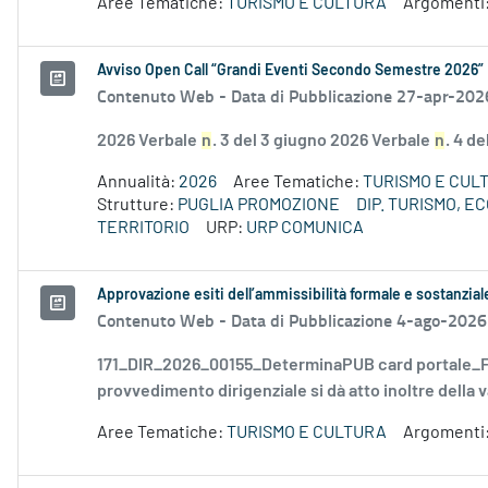
Aree Tematiche:
TURISMO E CULTURA
Argomenti
Avviso Open Call “Grandi Eventi Secondo Semestre 2026”
Contenuto Web -
Data di Pubblicazione 27-apr-202
2026 Verbale
n
. 3 del 3 giugno 2026 Verbale
n
. 4 d
Annualità:
2026
Aree Tematiche:
TURISMO E CUL
Strutture:
PUGLIA PROMOZIONE
DIP. TURISMO, 
TERRITORIO
URP:
URP COMUNICA
Approvazione esiti dell’ammissibilità formale e sostanzia
Contenuto Web -
Data di Pubblicazione 4-ago-2026
171_DIR_2026_00155_DeterminaPUB card portale_FD
provvedimento dirigenziale si dà atto inoltre della v
Aree Tematiche:
TURISMO E CULTURA
Argomenti