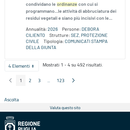
condividano le
ordinanze
con cui si
programmano...le attività di abbruciatura dei
residui vegetali e siano più incisivi con le...
Annualità:
2026
Persone:
DEBORA
CILIENTO
Strutture:
SEZ. PROTEZIONE
CIVILE
Tipologia:
COMUNICATI STAMPA
DELLA GIUNTA
Mostrati 1 - 4 su 492 risultati.
4 Elementi
Per pagina
1
2
3
...
123
Pagina Precedente
Pagina Seguente
Pagina
Pagina
Pagina
Pagine intermedie
Pagina
Ascolta
Valuta questo sito