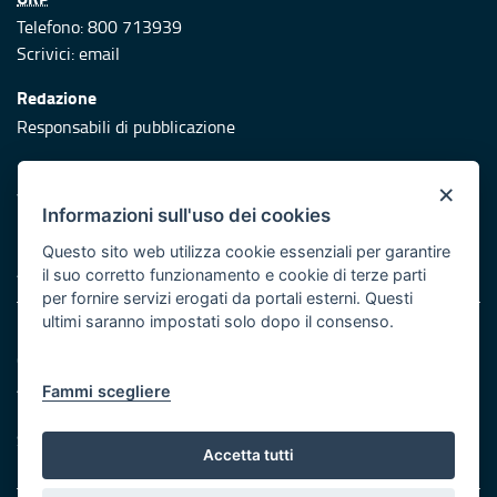
Telefono: 800 713939
Scrivici:
email
Redazione
Responsabili di pubblicazione
Protezione civile
×
Vai al sito di Protezione Civile Puglia
Informazioni sull'uso dei cookies
Iniziativa finanziata con risorse del POR Puglia 2014/2020 -
Questo sito web utilizza cookie essenziali per garantire
Asse XI
il suo corretto funzionamento e cookie di terze parti
per fornire servizi erogati da portali esterni. Questi
ultimi saranno impostati solo dopo il consenso.
Note legali
Cookie e privacy
Atti di notifica
Fammi scegliere
Feed RSS
Servizi Intranet
Accetta tutti