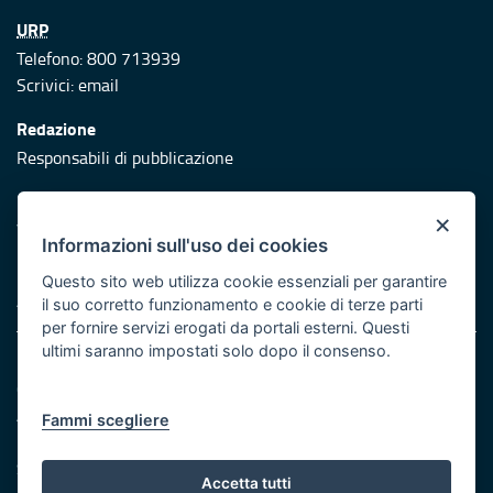
URP
Telefono: 800 713939
Scrivici:
email
Redazione
Responsabili di pubblicazione
Protezione civile
×
Vai al sito di Protezione Civile Puglia
Informazioni sull'uso dei cookies
Iniziativa finanziata con risorse del POR Puglia 2014/2020 -
Questo sito web utilizza cookie essenziali per garantire
Asse XI
il suo corretto funzionamento e cookie di terze parti
per fornire servizi erogati da portali esterni. Questi
ultimi saranno impostati solo dopo il consenso.
Note legali
Cookie e privacy
Atti di notifica
Fammi scegliere
Feed RSS
Servizi Intranet
Accetta tutti