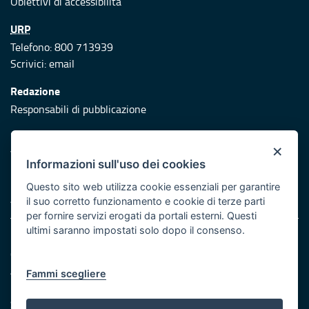
Obiettivi di accessibilità
URP
Telefono: 800 713939
Scrivici:
email
Redazione
Responsabili di pubblicazione
Protezione civile
×
Vai al sito di Protezione Civile Puglia
Informazioni sull'uso dei cookies
Iniziativa finanziata con risorse del POR Puglia 2014/2020 -
Questo sito web utilizza cookie essenziali per garantire
Asse XI
il suo corretto funzionamento e cookie di terze parti
per fornire servizi erogati da portali esterni. Questi
ultimi saranno impostati solo dopo il consenso.
Note legali
Cookie e privacy
Atti di notifica
Fammi scegliere
Feed RSS
Servizi Intranet