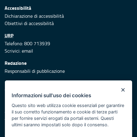
Accessibilità
Dichiarazione di accessibilità
Obiettivi di accessibilità
URP
Telefono: 800 713939
Scrivici:
email
Redazione
Responsabili di pubblicazione
Protezione civile
×
Vai al sito di Protezione Civile Puglia
Informazioni sull'uso dei cookies
Iniziativa finanziata con risorse del POR Puglia 2014/2020 -
Questo sito web utilizza cookie essenziali per garantire
Asse XI
il suo corretto funzionamento e cookie di terze parti
per fornire servizi erogati da portali esterni. Questi
ultimi saranno impostati solo dopo il consenso.
Note legali
Cookie e privacy