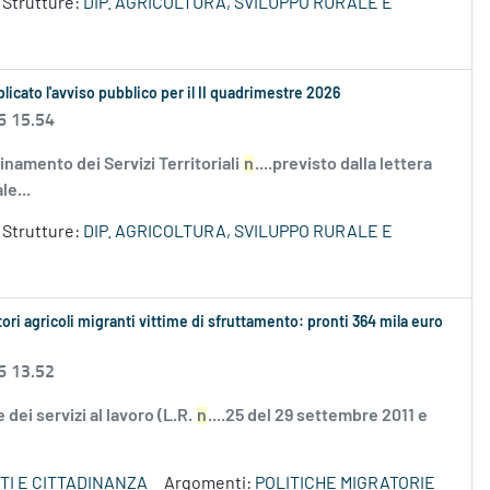
Strutture:
DIP. AGRICOLTURA, SVILUPPO RURALE E
licato l'avviso pubblico per il II quadrimestre 2026
6 15.54
amento dei Servizi Territoriali
n
....previsto dalla lettera
le...
Strutture:
DIP. AGRICOLTURA, SVILUPPO RURALE E
i agricoli migranti vittime di sfruttamento: pronti 364 mila euro
6 13.52
 dei servizi al lavoro (L.R.
n
....25 del 29 settembre 2011 e
TI E CITTADINANZA
Argomenti:
POLITICHE MIGRATORIE