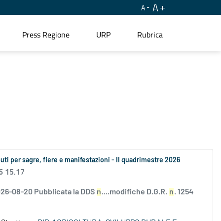
A
A
Press Regione
URP
Rubrica
buti per sagre, fiere e manifestazioni - II quadrimestre 2026
6 15.17
 2026-08-20 Pubblicata la DDS
n
....modifiche D.G.R.
n
. 1254