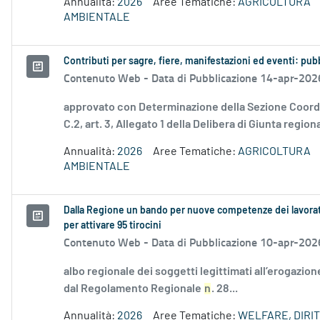
Annualità:
2026
Aree Tematiche:
AGRICOLTURA
AMBIENTALE
Contributi per sagre, fiere, manifestazioni ed eventi: pubb
Contenuto Web -
Data di Pubblicazione 14-apr-202
approvato con Determinazione della Sezione Coordin
C.2, art. 3, Allegato 1 della Delibera di Giunta regiona
Annualità:
2026
Aree Tematiche:
AGRICOLTURA
AMBIENTALE
Dalla Regione un bando per nuove competenze dei lavorator
per attivare 95 tirocini
Contenuto Web -
Data di Pubblicazione 10-apr-202
albo regionale dei soggetti legittimati all’erogazione
dal Regolamento Regionale
n
. 28...
Annualità:
2026
Aree Tematiche:
WELFARE, DIRIT