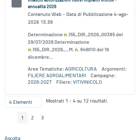
Rilascio autorizzazioni nuovi impianti viticoli -
annualità 2026
Contenuto Web -
Data di Pubblicazione 4-ago-
2026 15.39
Determinazione
n
.155_DIR_2026_00385 del
29/07/2026 Determinazione
n
.155_DIR_2026_...M.
n
. 649010 del 19
dicembre...
Aree Tematiche:
AGRICOLTURA
Argomenti:
FILIERE AGROALIMENTARI
Campagne:
2026-2027
Filiere:
VITIVINICOLO
Mostrati 1 - 4 su 12 risultati.
4 Elementi
Per pagina
1
2
3
Pagina Precedente
Pagina Seguente
Pagina
Pagina
Pagina
Ascolta