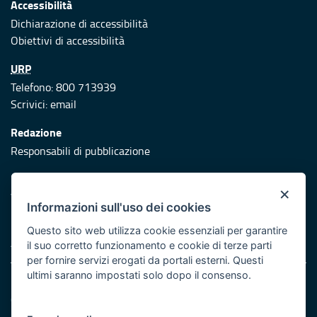
Accessibilità
Dichiarazione di accessibilità
Obiettivi di accessibilità
URP
Telefono: 800 713939
Scrivici:
email
Redazione
Responsabili di pubblicazione
Protezione civile
×
Vai al sito di Protezione Civile Puglia
Informazioni sull'uso dei cookies
Iniziativa finanziata con risorse del POR Puglia 2014/2020 -
Questo sito web utilizza cookie essenziali per garantire
Asse XI
il suo corretto funzionamento e cookie di terze parti
per fornire servizi erogati da portali esterni. Questi
ultimi saranno impostati solo dopo il consenso.
Note legali
Cookie e privacy
Atti di notifica