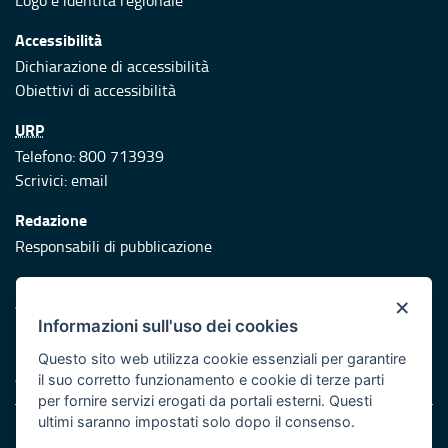
Logo e identità regionale
Accessibilità
Dichiarazione di accessibilità
Obiettivi di accessibilità
URP
Telefono: 800 713939
Scrivici:
email
Redazione
Responsabili di pubblicazione
Protezione civile
×
Vai al sito di Protezione Civile Puglia
Informazioni sull'uso dei cookies
Iniziativa finanziata con risorse del POR Puglia 2014/2020 -
Questo sito web utilizza cookie essenziali per garantire
Asse XI
il suo corretto funzionamento e cookie di terze parti
per fornire servizi erogati da portali esterni. Questi
ultimi saranno impostati solo dopo il consenso.
Note legali