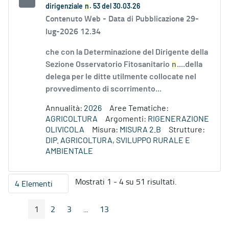
dirigenziale
n
. 53 del 30.03.26
Contenuto Web -
Data di Pubblicazione 29-
lug-2026 12.34
che con la Determinazione del Dirigente della
Sezione Osservatorio Fitosanitario
n
....della
delega per le ditte utilmente collocate nel
provvedimento di scorrimento...
Annualità:
2026
Aree Tematiche:
AGRICOLTURA
Argomenti:
RIGENERAZIONE
OLIVICOLA
Misura:
MISURA 2.B
Strutture:
DIP. AGRICOLTURA, SVILUPPO RURALE E
AMBIENTALE
Mostrati 1 - 4 su 51 risultati.
4 Elementi
Per pagina
1
2
3
...
13
Pagina Precedente
Pagina Seguente
Pagina
Pagina
Pagina
Pagine intermedie
Pagina