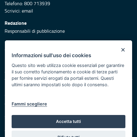
Telefono: 800 713939
Scrivici:
email
Redazione
Responsabili di pubblicazione
Protezione civile
×
Vai al sito di Protezione Civile Puglia
Informazioni sull'uso dei cookies
Iniziativa finanziata con risorse del POR Puglia 2014/2020 -
Questo sito web utilizza cookie essenziali per garantire
Asse XI
il suo corretto funzionamento e cookie di terze parti
per fornire servizi erogati da portali esterni. Questi
ultimi saranno impostati solo dopo il consenso.
Note legali
Cookie e privacy
Atti di notifica
Fammi scegliere
Feed RSS
Servizi Intranet
Accetta tutti