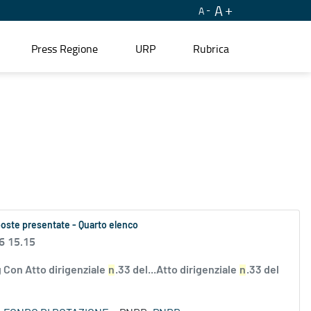
A
A
Press Regione
URP
Rubrica
oposte presentate - Quarto elenco
6 15.15
 Con Atto dirigenziale
n
.33 del...Atto dirigenziale
n
.33 del