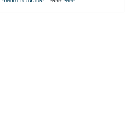
:
FONDO DI ROTAZIONE
PNRR:
PNRR