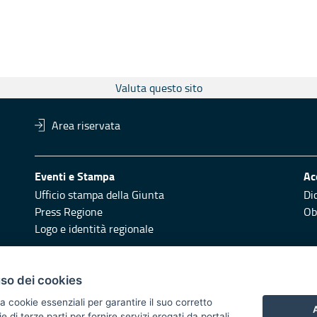
Valuta questo sito
Area riservata
Eventi e Stampa
Ac
Ufficio stampa della Giunta
Di
Press Regione
Obi
Logo e identità regionale
Redazione
Pr
uso dei cookies
Responsabili di pubblicazione
Vai
a cookie essenziali per garantire il suo corretto
A
di terze parti per fornire servizi erogati da portali