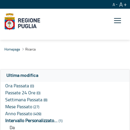
A
A
Ricerca
Homepage
Ricerca
Ultima modifica
Ora Passata
(0)
Passate 24 Ore
(0)
Settimana Passata
(8)
Mese Passato
(27)
Anno Passato
(409)
Intervallo Personalizzato…
(1)
Da