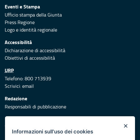
Eventi e Stampa
Ufficio stampa della Giunta
Press Regione
Logo e identità regionale
Accessibilità
Dichiarazione di accessibilità
Obiettivi di accessibilità
URP
Telefono: 800 713939
Scrivici:
email
Redazione
Responsabili di pubblicazione
Protezione civile
×
Vai al sito di Protezione Civile Puglia
Informazioni sull'uso dei cookies
Iniziativa finanziata con risorse del POR Puglia 2014/2020 -