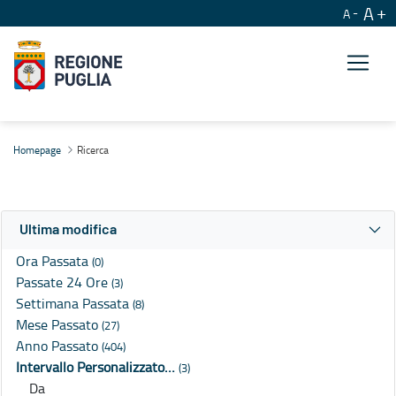
A
A
Ricerca
Homepage
Ricerca
Ultima modifica
Ora Passata
(0)
Passate 24 Ore
(3)
Settimana Passata
(8)
Mese Passato
(27)
Anno Passato
(404)
Intervallo Personalizzato…
(3)
Da