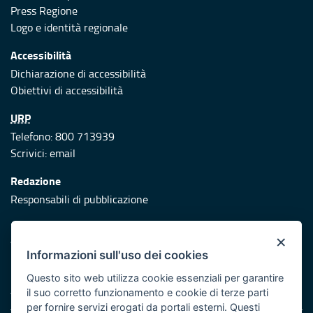
Press Regione
Logo e identità regionale
Accessibilità
Dichiarazione di accessibilità
Obiettivi di accessibilità
URP
Telefono: 800 713939
Scrivici:
email
Redazione
Responsabili di pubblicazione
Protezione civile
×
Vai al sito di Protezione Civile Puglia
Informazioni sull'uso dei cookies
Iniziativa finanziata con risorse del POR Puglia 2014/2020 -
Questo sito web utilizza cookie essenziali per garantire
Asse XI
il suo corretto funzionamento e cookie di terze parti
per fornire servizi erogati da portali esterni. Questi