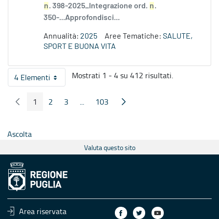
n
. 398-2025_Integrazione ord.
n
.
350-...Approfondisci...
Annualità:
2025
Aree Tematiche:
SALUTE,
SPORT E BUONA VITA
Mostrati 1 - 4 su 412 risultati.
4 Elementi
Per pagina
1
2
3
...
103
Pagina Precedente
Pagina Seguente
Pagina
Pagina
Pagina
Pagine intermedie
Pagina
Ascolta
Valuta questo sito
Area riservata