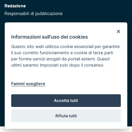
Redazione
Responsabili di pubblicazione
Protezione civile
×
Vai al sito di Protezione Civile Puglia
Informazioni sull'uso dei cookies
Iniziativa finanziata con risorse del POR Puglia 2014/2020 -
Questo sito web utilizza cookie essenziali per garantire
Asse XI
il suo corretto funzionamento e cookie di terze parti
per fornire servizi erogati da portali esterni. Questi
ultimi saranno impostati solo dopo il consenso.
Note legali
Cookie e privacy
Atti di notifica
Fammi scegliere
Feed RSS
Servizi Intranet
Accetta tutti
Rifiuta tutti
© Regione Puglia