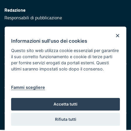
Redazione
Responsabili di pubblicazione
Protezione civile
×
Vai al sito di Protezione Civile Puglia
Informazioni sull'uso dei cookies
Iniziativa finanziata con risorse del POR Puglia 2014/2020 -
Questo sito web utilizza cookie essenziali per garantire
Asse XI
il suo corretto funzionamento e cookie di terze parti
per fornire servizi erogati da portali esterni. Questi
ultimi saranno impostati solo dopo il consenso.
Note legali
Cookie e privacy
Atti di notifica
Fammi scegliere
Feed RSS
Servizi Intranet
Accetta tutti
Rifiuta tutti
© Regione Puglia