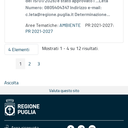
del 15/01/2026) è stato approvato l’...Leta
Numero: 0805404347 Indirizzo e-mail:
c.leta@regione.puglia.it Determinazione...
Aree Tematiche:
AMBIENTE
PR 2021-2027:
PR 2021-2027
Mostrati 1 - 4 su 12 risultati.
4 Elementi
Per pagina
1
2
3
Pagina Precedente
Pagina Seguente
Pagina
Pagina
Pagina
Ascolta
Valuta questo sito
Area riservata