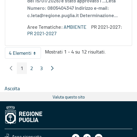
del 15/01/2026) è stato approvato l’...Leta
Numero: 0805404347 Indirizzo e-mail:
c.leta@regione.puglia.it Determinazione...
Aree Tematiche:
AMBIENTE
PR 2021-2027:
PR 2021-2027
Mostrati 1 - 4 su 12 risultati.
4 Elementi
Per pagina
1
2
3
Pagina Precedente
Pagina Seguente
Pagina
Pagina
Pagina
Ascolta
Valuta questo sito
Area riservata