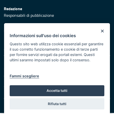
Redazione
Responsabili di pubblicazione
Protezione civile
×
Vai al sito di Protezione Civile Puglia
Informazioni sull'uso dei cookies
Iniziativa finanziata con risorse del POR Puglia 2014/2020 -
Questo sito web utilizza cookie essenziali per garantire
Asse XI
il suo corretto funzionamento e cookie di terze parti
per fornire servizi erogati da portali esterni. Questi
ultimi saranno impostati solo dopo il consenso.
Note legali
Cookie e privacy
Atti di notifica
Fammi scegliere
Feed RSS
Servizi Intranet
Accetta tutti
Rifiuta tutti
© Regione Puglia