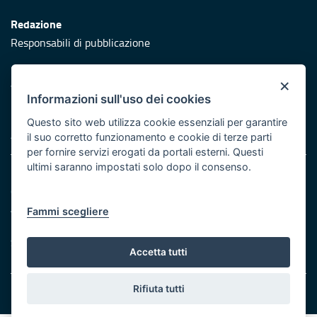
Redazione
Responsabili di pubblicazione
Protezione civile
×
Vai al sito di Protezione Civile Puglia
Informazioni sull'uso dei cookies
Iniziativa finanziata con risorse del POR Puglia 2014/2020 -
Questo sito web utilizza cookie essenziali per garantire
Asse XI
il suo corretto funzionamento e cookie di terze parti
per fornire servizi erogati da portali esterni. Questi
ultimi saranno impostati solo dopo il consenso.
Note legali
Cookie e privacy
Atti di notifica
Fammi scegliere
Feed RSS
Servizi Intranet
Accetta tutti
Rifiuta tutti
© Regione Puglia