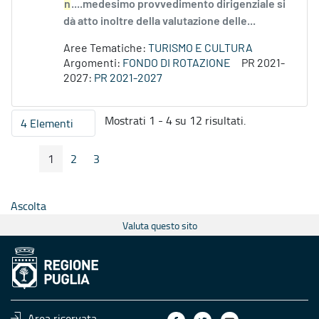
n
....medesimo provvedimento dirigenziale si
dà atto inoltre della valutazione delle...
Aree Tematiche:
TURISMO E CULTURA
Argomenti:
FONDO DI ROTAZIONE
PR 2021-
2027:
PR 2021-2027
Mostrati 1 - 4 su 12 risultati.
4 Elementi
Per pagina
1
2
3
Pagina Precedente
Pagina Seguente
Pagina
Pagina
Pagina
Ascolta
Valuta questo sito
Area riservata