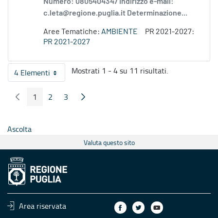
Numero: 0805404347 Indirizzo e-mail:
c.leta@regione.puglia.it Determinazione...
Aree Tematiche:
AMBIENTE
PR 2021-2027:
PR 2021-2027
Mostrati 1 - 4 su 11 risultati.
4 Elementi
Per pagina
1
2
3
Pagina Precedente
Pagina Seguente
Pagina
Pagina
Pagina
Ascolta
Valuta questo sito
Area riservata