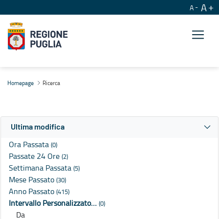
A
A
Ricerca
Homepage
Ricerca
Ultima modifica
Ora Passata
(0)
Passate 24 Ore
(2)
Settimana Passata
(5)
Mese Passato
(30)
Anno Passato
(415)
Intervallo Personalizzato…
(0)
Da