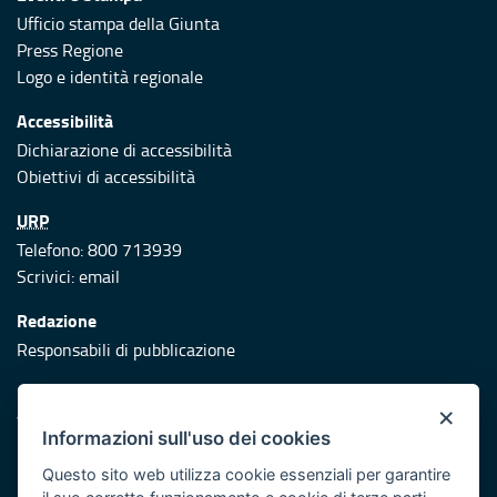
Ufficio stampa della Giunta
Press Regione
Logo e identità regionale
Accessibilità
Dichiarazione di accessibilità
Obiettivi di accessibilità
URP
Telefono: 800 713939
Scrivici:
email
Redazione
Responsabili di pubblicazione
Protezione civile
×
Vai al sito di Protezione Civile Puglia
Informazioni sull'uso dei cookies
Iniziativa finanziata con risorse del POR Puglia 2014/2020 -
Questo sito web utilizza cookie essenziali per garantire
Asse XI