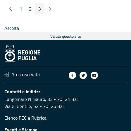
1
2
3
Pagina Precedente
Pagina Seguente
Pagina
Pagina
Pagina
Ascolta
Valuta questo sito
Area riservata
Contatti e indirizzi
Lungomare N. Sauro, 33 - 70121 Bari
Via G. Gentile, 52 - 70126 Bari
Elenco PEC
e
Rubrica
Eventi e Stampa