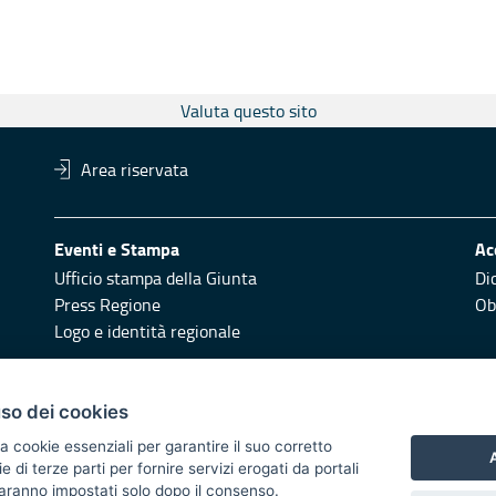
Valuta questo sito
Area riservata
Eventi e Stampa
Ac
Ufficio stampa della Giunta
Di
Press Regione
Obi
Logo e identità regionale
Redazione
Pr
uso dei cookies
Responsabili di pubblicazione
Vai
a cookie essenziali per garantire il suo corretto
A
di terze parti per fornire servizi erogati da portali
 2014/2020 - Asse XI
 saranno impostati solo dopo il consenso.