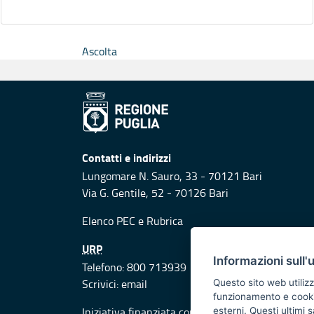
Ascolta
Contatti e indirizzi
Lungomare N. Sauro, 33 - 70121 Bari
Via G. Gentile, 52 - 70126 Bari
Elenco PEC
e
Rubrica
URP
Informazioni sull'
Telefono: 800 713939
Scrivici:
email
Questo sito web utilizz
funzionamento e cookie 
Iniziativa finanziata con risorse del POR Puglia
esterni. Questi ultimi