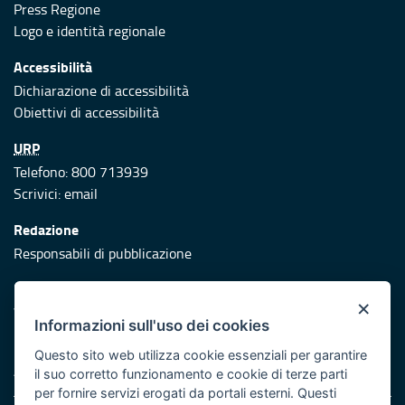
Press Regione
Logo e identità regionale
Accessibilità
Dichiarazione di accessibilità
Obiettivi di accessibilità
URP
Telefono: 800 713939
Scrivici:
email
Redazione
Responsabili di pubblicazione
Protezione civile
×
Vai al sito di Protezione Civile Puglia
Informazioni sull'uso dei cookies
Iniziativa finanziata con risorse del POR Puglia 2014/2020 -
Questo sito web utilizza cookie essenziali per garantire
Asse XI
il suo corretto funzionamento e cookie di terze parti
per fornire servizi erogati da portali esterni. Questi