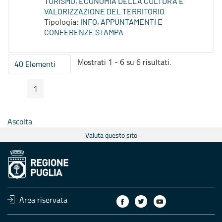
TURISMO, ECONOMIA DELLA CULTURA E
VALORIZZAZIONE DEL TERRITORIO
Tipologia:
INFO, APPUNTAMENTI E
CONFERENZE STAMPA
Mostrati 1 - 6 su 6 risultati.
40 Elementi
Per pagina
1
Pagina Precedente
Pagina Seguente
Pagina
Ascolta
Valuta questo sito
Area riservata