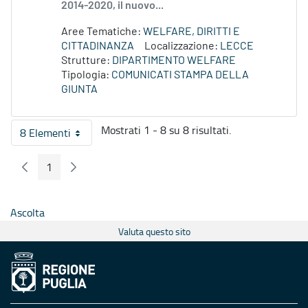
2014-2020, il nuovo...
Aree Tematiche:
WELFARE, DIRITTI E
CITTADINANZA
Localizzazione:
LECCE
Strutture:
DIPARTIMENTO WELFARE
Tipologia:
COMUNICATI STAMPA DELLA
GIUNTA
Mostrati 1 - 8 su 8 risultati.
8 Elementi
Per pagina
1
Pagina Precedente
Pagina Seguente
Pagina
Ascolta
Valuta questo sito