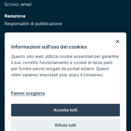
Scrivici:
email
Redazione
Responsabili di pubblicazione
Protezione civile
×
Vai al sito di Protezione Civile Puglia
Informazioni sull'uso dei cookies
Iniziativa finanziata con risorse del POR Puglia 2014/2020 -
Questo sito web utilizza cookie essenziali per garantire
Asse XI
il suo corretto funzionamento e cookie di terze parti
per fornire servizi erogati da portali esterni. Questi
ultimi saranno impostati solo dopo il consenso.
Note legali
Cookie e privacy
Atti di notifica
Fammi scegliere
Feed RSS
Servizi Intranet
Accetta tutti
Rifiuta tutti
© Regione Puglia