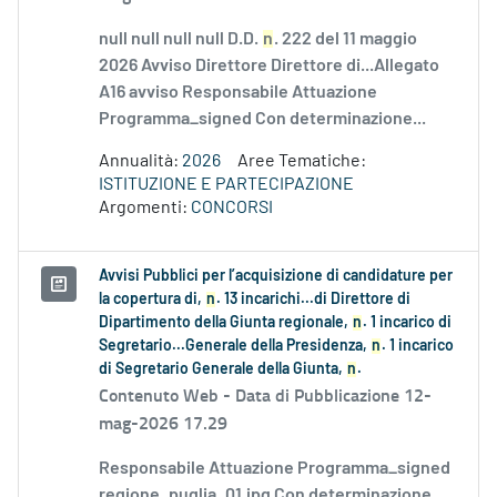
null null null null D.D.
n
. 222 del 11 maggio
2026 Avviso Direttore Direttore di...Allegato
A16 avviso Responsabile Attuazione
Programma_signed Con determinazione...
Annualità:
2026
Aree Tematiche:
ISTITUZIONE E PARTECIPAZIONE
Argomenti:
CONCORSI
Avvisi Pubblici per l’acquisizione di candidature per
la copertura di,
n
. 13 incarichi...di Direttore di
Dipartimento della Giunta regionale,
n
. 1 incarico di
Segretario...Generale della Presidenza,
n
. 1 incarico
di Segretario Generale della Giunta,
n
.
Contenuto Web -
Data di Pubblicazione 12-
mag-2026 17.29
Responsabile Attuazione Programma_signed
regione_puglia_01.jpg Con determinazione