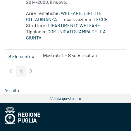
2014-2020, il nuovo...
Aree Tematiche:
WELFARE, DIRITTI E
CITTADINANZA
Localizzazione:
LECCE
Strutture:
DIPARTIMENTO WELFARE
Tipologia:
COMUNICATI STAMPA DELLA
GIUNTA
Mostrati 1 - 8 su 8 risultati.
8 Elementi
Per pagina
1
Pagina Precedente
Pagina Seguente
Pagina
Ascolta
Valuta questo sito