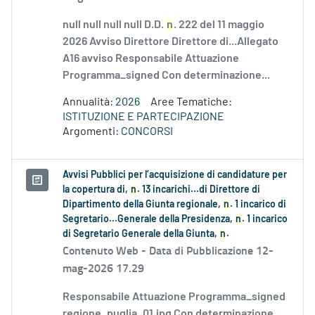
null null null null D.D.
n
. 222 del 11 maggio
2026 Avviso Direttore Direttore di...Allegato
A16 avviso Responsabile Attuazione
Programma_signed Con determinazione...
Annualità:
2026
Aree Tematiche:
ISTITUZIONE E PARTECIPAZIONE
Argomenti:
CONCORSI
Avvisi Pubblici per l’acquisizione di candidature per
la copertura di,
n
. 13 incarichi...di Direttore di
Dipartimento della Giunta regionale,
n
. 1 incarico di
Segretario...Generale della Presidenza,
n
. 1 incarico
di Segretario Generale della Giunta,
n
.
Contenuto Web -
Data di Pubblicazione 12-
mag-2026 17.29
Responsabile Attuazione Programma_signed
regione_puglia_01.jpg Con determinazione