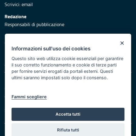
Scrivici:
email
Redazione
Responsabili di pubblicazione
Protezione civile
×
Vai al sito di Protezione Civile Puglia
Informazioni sull'uso dei cookies
Iniziativa finanziata con risorse del POR Puglia 2014/2020 -
Questo sito web utilizza cookie essenziali per garantire
Asse XI
il suo corretto funzionamento e cookie di terze parti
per fornire servizi erogati da portali esterni. Questi
ultimi saranno impostati solo dopo il consenso.
Note legali
Cookie e privacy
Atti di notifica
Fammi scegliere
Feed RSS
Servizi Intranet
Accetta tutti
Rifiuta tutti
© Regione Puglia