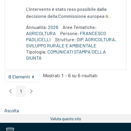
L'intervento è stato reso possibile dalla
decisione della Commissione europea
n
.
Annualità:
2026
Aree Tematiche:
AGRICOLTURA
Persone:
FRANCESCO
PAOLICELLI
Strutture:
DIP. AGRICOLTURA,
SVILUPPO RURALE E AMBIENTALE
Tipologia:
COMUNICATI STAMPA DELLA
GIUNTA
Mostrati 1 - 6 su 6 risultati.
8 Elementi
Per pagina
1
Pagina Precedente
Pagina Seguente
Pagina
Ascolta
Valuta questo sito