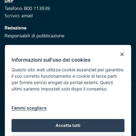
URP
Telefono: 800 713939
Scrivici:
email
Redazione
Responsabili di pubblicazione
Protezione civile
×
Vai al sito di Protezione Civile Puglia
Informazioni sull'uso dei cookies
Iniziativa finanziata con risorse del POR Puglia 2014/2020 -
Questo sito web utilizza cookie essenziali per garantire
Asse XI
il suo corretto funzionamento e cookie di terze parti
per fornire servizi erogati da portali esterni. Questi
ultimi saranno impostati solo dopo il consenso.
Note legali
Cookie e privacy
Atti di notifica
Fammi scegliere
Feed RSS
Servizi Intranet
Accetta tutti