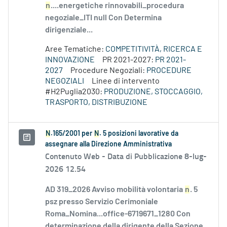
n
....energetiche rinnovabili_procedura
negoziale_ITI null Con Determina
dirigenziale...
Aree Tematiche:
COMPETITIVITÀ, RICERCA E
INNOVAZIONE
PR 2021-2027:
PR 2021-
2027
Procedure Negoziali:
PROCEDURE
NEGOZIALI
Linee di intervento
#H2Puglia2030:
PRODUZIONE, STOCCAGGIO,
TRASPORTO, DISTRIBUZIONE
N
.165/2001 per
N
. 5 posizioni lavorative da
assegnare alla Direzione Amministrativa
Contenuto Web -
Data di Pubblicazione 8-lug-
2026 12.54
AD 319_2026 Avviso mobilità volontaria
n
. 5
psz presso Servizio Cerimoniale
Roma_Nomina...office-6719671_1280 Con
determinazione della dirigente della Sezione