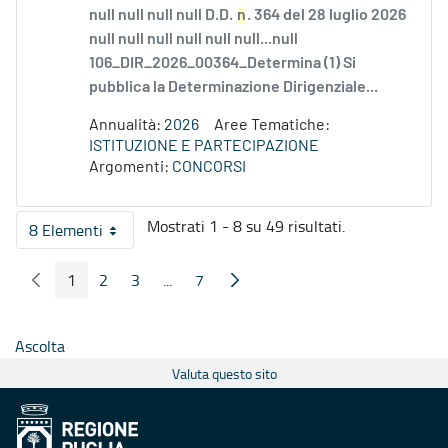
null null null null D.D.
n
. 364 del 28 luglio 2026
null null null null null null...null
106_DIR_2026_00364_Determina (1) Si
pubblica la Determinazione Dirigenziale...
Annualità:
2026
Aree Tematiche:
ISTITUZIONE E PARTECIPAZIONE
Argomenti:
CONCORSI
Mostrati 1 - 8 su 49 risultati.
8 Elementi
Per pagina
1
2
3
...
7
Pagina Precedente
Pagina Seguente
Pagina
Pagina
Pagina
Pagine intermedie
Pagina
Ascolta
Valuta questo sito