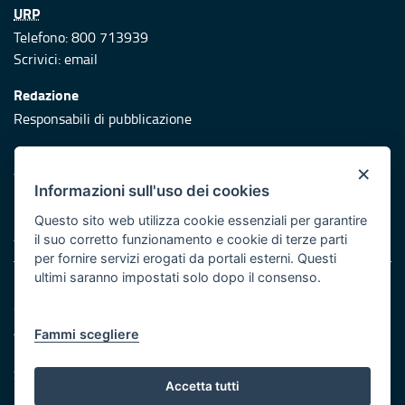
URP
Telefono: 800 713939
Scrivici:
email
Redazione
Responsabili di pubblicazione
Protezione civile
×
Vai al sito di Protezione Civile Puglia
Informazioni sull'uso dei cookies
Iniziativa finanziata con risorse del POR Puglia 2014/2020 -
Questo sito web utilizza cookie essenziali per garantire
Asse XI
il suo corretto funzionamento e cookie di terze parti
per fornire servizi erogati da portali esterni. Questi
ultimi saranno impostati solo dopo il consenso.
Note legali
Cookie e privacy
Atti di notifica
Fammi scegliere
Feed RSS
Servizi Intranet
Accetta tutti