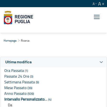
A
A
Ricerca
Homepage
Ricerca
Ultima modifica
Ora Passata
(1)
Passate 24 Ore
(3)
Settimana Passata
(9)
Mese Passato
(39)
Anno Passato
(509)
Intervallo Personalizzato…
(4)
Da