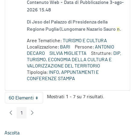
Contenuto Web -
Data di Pubblicazione 3-ago-
2026 15.48
Di Jeso del Palazzo di Presidenza della
Regione Puglia (Lungomare Nazario Sauro
n
.
Aree Tematiche:
TURISMO E CULTURA
Localizzazione:
BARI
Persone:
ANTONIO
DECARO
SILVIA MIGLIETTA
Strutture:
DIP.
TURISMO, ECONOMIA DELLA CULTURA E
VALORIZZAZIONE DEL TERRITORIO
Tipologia:
INFO, APPUNTAMENTI E
CONFERENZE STAMPA
Mostrati 1 - 7 su 7 risultati.
60 Elementi
Per pagina
1
Pagina Precedente
Pagina Seguente
Pagina
Ascolta