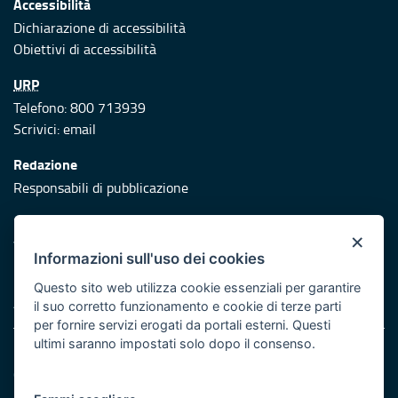
Accessibilità
Dichiarazione di accessibilità
Obiettivi di accessibilità
URP
Telefono: 800 713939
Scrivici:
email
Redazione
Responsabili di pubblicazione
Protezione civile
×
Vai al sito di Protezione Civile Puglia
Informazioni sull'uso dei cookies
Iniziativa finanziata con risorse del POR Puglia 2014/2020 -
Questo sito web utilizza cookie essenziali per garantire
Asse XI
il suo corretto funzionamento e cookie di terze parti
per fornire servizi erogati da portali esterni. Questi
ultimi saranno impostati solo dopo il consenso.
Note legali
Cookie e privacy
Atti di notifica