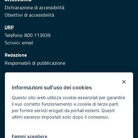
Dichiarazione di accessibilità
Obiettivi di accessibilità
URP
Telefono: 800 713939
Scrivici:
email
Redazione
Responsabili di pubblicazione
Protezione civile
×
Vai al sito di Protezione Civile Puglia
Informazioni sull'uso dei cookies
Iniziativa finanziata con risorse del POR Puglia 2014/2020 -
Questo sito web utilizza cookie essenziali per garantire
Asse XI
il suo corretto funzionamento e cookie di terze parti
per fornire servizi erogati da portali esterni. Questi
ultimi saranno impostati solo dopo il consenso.
Note legali
Cookie e privacy
Atti di notifica
Fammi scegliere