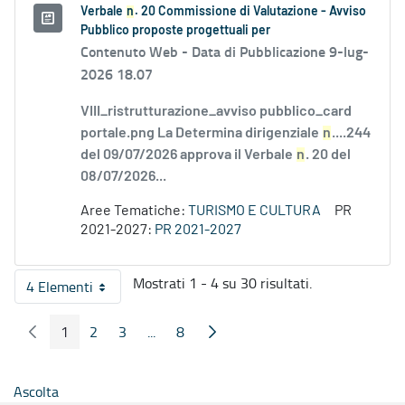
Verbale
n
. 20 Commissione di Valutazione - Avviso
Pubblico proposte progettuali per
Contenuto Web -
Data di Pubblicazione 9-lug-
2026 18.07
VIII_ristrutturazione_avviso pubblico_card
portale.png La Determina dirigenziale
n
....244
del 09/07/2026 approva il Verbale
n
. 20 del
08/07/2026...
Aree Tematiche:
TURISMO E CULTURA
PR
2021-2027:
PR 2021-2027
Mostrati 1 - 4 su 30 risultati.
4 Elementi
Per pagina
1
2
3
...
8
Pagina Precedente
Pagina Seguente
Pagina
Pagina
Pagina
Pagine intermedie
Pagina
Ascolta