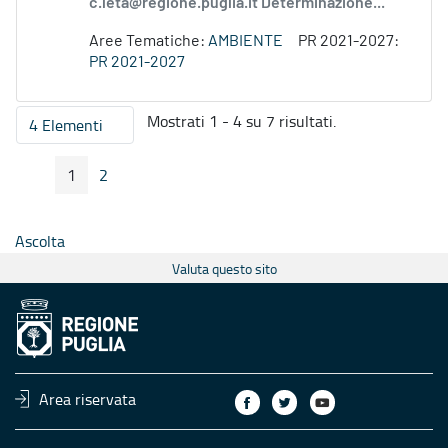
c.leta@regione.puglia.it Determinazione...
Aree Tematiche:
AMBIENTE
PR 2021-2027:
PR 2021-2027
Mostrati 1 - 4 su 7 risultati.
4 Elementi
Per pagina
1
2
Pagina Precedente
Pagina Seguente
Pagina
Pagina
Ascolta
Valuta questo sito
Area riservata