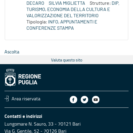
DECARO
SILVIA MIGLIETTA
Strutture:
DIP.
TURISMO, ECONOMIA DELLA CULTURA E
VALORIZZAZIONE DEL TERRITORIO
Tipologia:
INFO, APPUNTAMENTI E
CONFERENZE STAMPA
Ascolta
Valuta questo sito
Area riservata
Contatti e indirizzi
Lungomare N. Sauro, 33 - 70121 Bari
Via G. Gentile, 52 - 70126 Bari