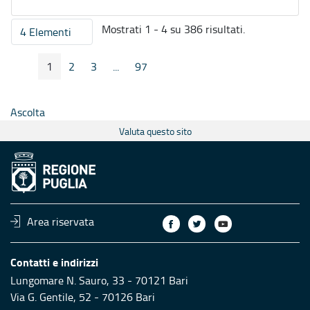
Mostrati 1 - 4 su 386 risultati.
4 Elementi
Per pagina
1
2
3
...
97
Pagina Precedente
Pagina Seguente
Pagina
Pagina
Pagina
Pagine intermedie
Pagina
Ascolta
Valuta questo sito
Area riservata
Contatti e indirizzi
Lungomare N. Sauro, 33 - 70121 Bari
Via G. Gentile, 52 - 70126 Bari