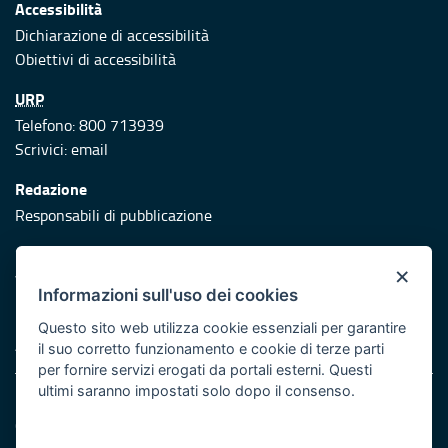
Accessibilità
Dichiarazione di accessibilità
Obiettivi di accessibilità
URP
Telefono: 800 713939
Scrivici:
email
Redazione
Responsabili di pubblicazione
Protezione civile
×
Vai al sito di Protezione Civile Puglia
Informazioni sull'uso dei cookies
Iniziativa finanziata con risorse del POR Puglia 2014/2020 -
Questo sito web utilizza cookie essenziali per garantire
Asse XI
il suo corretto funzionamento e cookie di terze parti
per fornire servizi erogati da portali esterni. Questi
ultimi saranno impostati solo dopo il consenso.
Note legali
Cookie e privacy