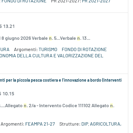
:
FONDO DI ROTAZIONE
PR 2021-2027:
PR 2021-2027
6 13.21
el 8 giugno 2026 Verbale
n
. 5...Verbale
n
. 13...
TURA
Argomenti:
TURISMO
FONDO DI ROTAZIONE
ECONOMIA DELLA CULTURA E VALORIZZAZIONE DEL
i per la piccola pesca costiera e l’innovazione a bordo (Interventi
5 10.15
....Allegato
n
. 2/a - Intervento Codice 111102 Allegato
n
.
Argomenti:
FEAMPA 21-27
Strutture:
DIP. AGRICOLTURA,