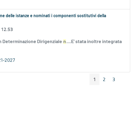
ne delle istanze e nominati i componenti sostitutivi della
 12.53
n Determinazione Dirigenziale
n
....E' stata inoltre integrata
21-2027
1
2
3
Pagina Precedente
Pagin
Pagina
Pagina
Pagina