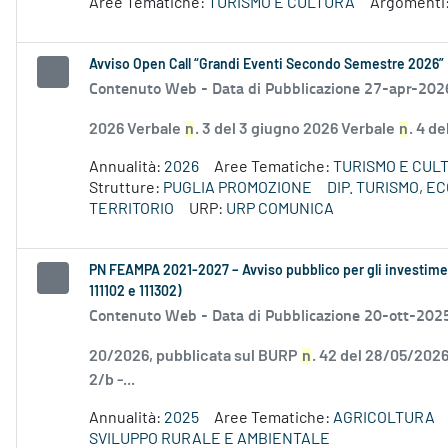
Aree Tematiche:
TURISMO E CULTURA
Argomenti
Avviso Open Call “Grandi Eventi Secondo Semestre 2026”
Contenuto Web -
Data di Pubblicazione 27-apr-202
2026 Verbale
n
. 3 del 3 giugno 2026 Verbale
n
. 4 d
Annualità:
2026
Aree Tematiche:
TURISMO E CUL
Strutture:
PUGLIA PROMOZIONE
DIP. TURISMO, 
TERRITORIO
URP:
URP COMUNICA
PN FEAMPA 2021-2027 – Avviso pubblico per gli investiment
111102 e 111302)
Contenuto Web -
Data di Pubblicazione 20-ott-202
20/2026, pubblicata sul BURP
n
. 42 del 28/05/2026
2/b -...
Annualità:
2025
Aree Tematiche:
AGRICOLTURA
SVILUPPO RURALE E AMBIENTALE