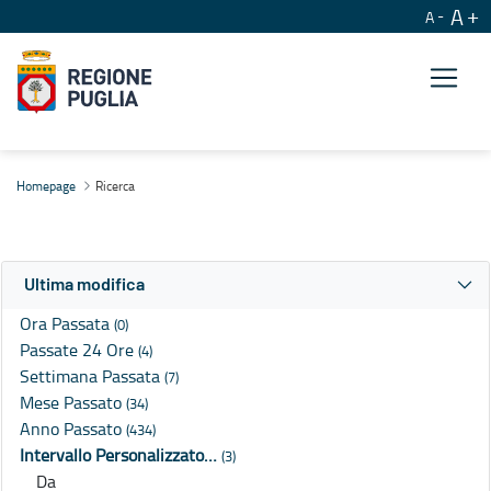
A
A
Ricerca
Homepage
Ricerca
Ultima modifica
Ora Passata
(0)
Passate 24 Ore
(4)
Settimana Passata
(7)
Mese Passato
(34)
Anno Passato
(434)
Intervallo Personalizzato…
(3)
Da