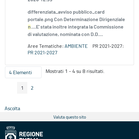
differenziata_avviso pubblico_card
portale.png Con Determinazione Dirigenziale
n
....E' stata inoltre integrata la Commissione
di valutazione, nominata con D.D....
Aree Tematiche:
AMBIENTE
PR 2021-2027:
PR 2021-2027
Mostrati 1 - 4 su 8 risultati.
4 Elementi
Per pagina
1
2
Pagina Precedente
Pagina Seguente
Pagina
Pagina
Ascolta
Valuta questo sito