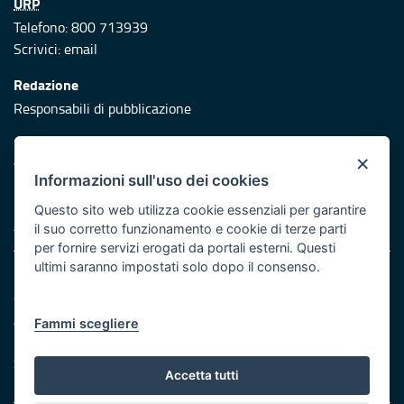
URP
Telefono: 800 713939
Scrivici:
email
Redazione
Responsabili di pubblicazione
Protezione civile
×
Vai al sito di Protezione Civile Puglia
Informazioni sull'uso dei cookies
Iniziativa finanziata con risorse del POR Puglia 2014/2020 -
Questo sito web utilizza cookie essenziali per garantire
Asse XI
il suo corretto funzionamento e cookie di terze parti
per fornire servizi erogati da portali esterni. Questi
ultimi saranno impostati solo dopo il consenso.
Note legali
Cookie e privacy
Atti di notifica
Fammi scegliere
Feed RSS
Servizi Intranet
Accetta tutti