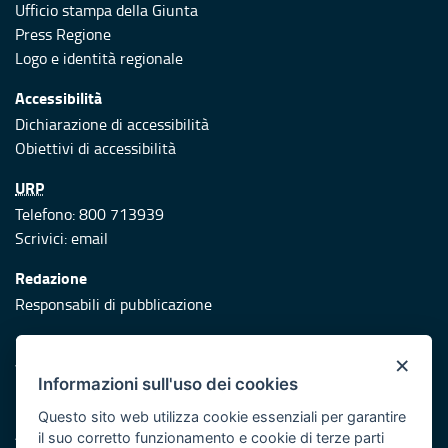
Ufficio stampa della Giunta
Press Regione
Logo e identità regionale
Accessibilità
Dichiarazione di accessibilità
Obiettivi di accessibilità
URP
Telefono: 800 713939
Scrivici:
email
Redazione
Responsabili di pubblicazione
Protezione civile
×
Vai al sito di Protezione Civile Puglia
Informazioni sull'uso dei cookies
Iniziativa finanziata con risorse del POR Puglia 2014/2020 -
Questo sito web utilizza cookie essenziali per garantire
Asse XI
il suo corretto funzionamento e cookie di terze parti