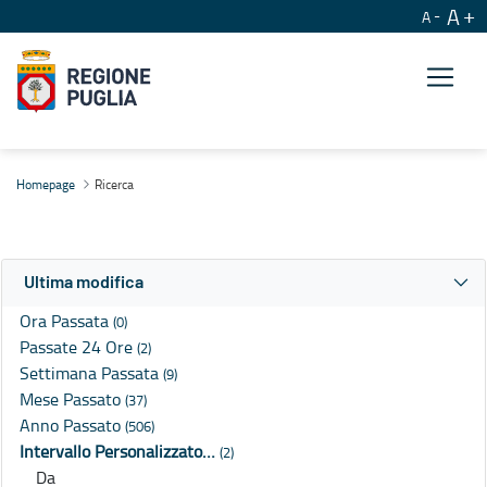
A
A
Ricerca
Homepage
Ricerca
Ultima modifica
Ora Passata
(0)
Passate 24 Ore
(2)
Settimana Passata
(9)
Mese Passato
(37)
Anno Passato
(506)
Intervallo Personalizzato…
(2)
Da