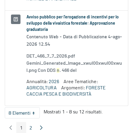
Avviso pubblico per l’erogazione di incentivi per lo
sviluppo della vivaistica forestale: Approvazione
graduatoria
Contenuto Web -
Data di Pubblicazione 4-ago-
2026 12.54
DET_466_7_7_2026.pdf
Gemini_Generated_Image_xwul00xwul00xwu
l.png Con DDS
n
. 466 del
Annualità:
2026
Aree Tematiche:
AGRICOLTURA
Argomenti:
FORESTE
CACCIA PESCA E BIODIVERSITÀ
Mostrati 1 - 8 su 12 risultati.
8 Elementi
Per pagina
1
2
Pagina Precedente
Pagina Seguente
Pagina
Pagina