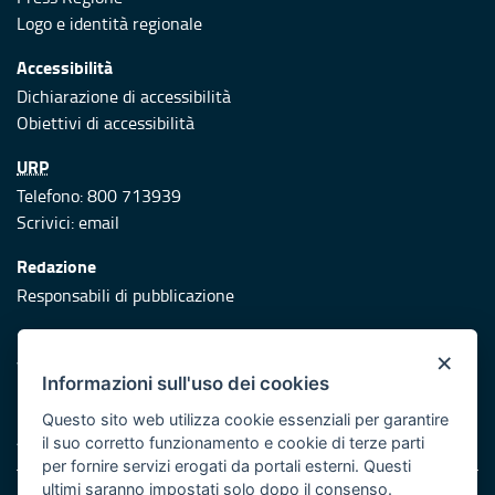
Logo e identità regionale
Accessibilità
Dichiarazione di accessibilità
Obiettivi di accessibilità
URP
Telefono: 800 713939
Scrivici:
email
Redazione
Responsabili di pubblicazione
Protezione civile
×
Vai al sito di Protezione Civile Puglia
Informazioni sull'uso dei cookies
Iniziativa finanziata con risorse del POR Puglia 2014/2020 -
Questo sito web utilizza cookie essenziali per garantire
Asse XI
il suo corretto funzionamento e cookie di terze parti
per fornire servizi erogati da portali esterni. Questi
ultimi saranno impostati solo dopo il consenso.