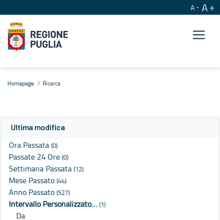
A
A
Ricerca
Homepage
Ricerca
Ultima modifica
Ora Passata
(0)
Passate 24 Ore
(0)
Settimana Passata
(12)
Mese Passato
(44)
Anno Passato
(527)
Intervallo Personalizzato…
(1)
Da