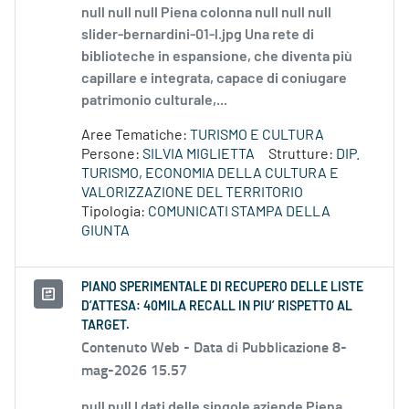
null null null Piena colonna null null null
slider-bernardini-01-l.jpg Una rete di
biblioteche in espansione, che diventa più
capillare e integrata, capace di coniugare
patrimonio culturale,...
Aree Tematiche:
TURISMO E CULTURA
Persone:
SILVIA MIGLIETTA
Strutture:
DIP.
TURISMO, ECONOMIA DELLA CULTURA E
VALORIZZAZIONE DEL TERRITORIO
Tipologia:
COMUNICATI STAMPA DELLA
GIUNTA
PIANO SPERIMENTALE DI RECUPERO DELLE LISTE
D’ATTESA: 40MILA RECALL IN PIU’ RISPETTO AL
TARGET.
Contenuto Web -
Data di Pubblicazione 8-
mag-2026 15.57
null null I dati delle singole aziende Piena