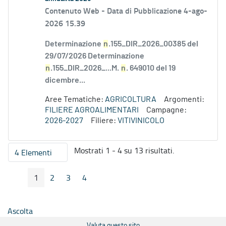
Contenuto Web -
Data di Pubblicazione 4-ago-
2026 15.39
Determinazione
n
.155_DIR_2026_00385 del
29/07/2026 Determinazione
n
.155_DIR_2026_...M.
n
. 649010 del 19
dicembre...
Aree Tematiche:
AGRICOLTURA
Argomenti:
FILIERE AGROALIMENTARI
Campagne:
2026-2027
Filiere:
VITIVINICOLO
Mostrati 1 - 4 su 13 risultati.
4 Elementi
Per pagina
1
2
3
4
Pagina Precedente
Pagina Seguente
Pagina
Pagina
Pagina
Pagina
Ascolta
Valuta questo sito