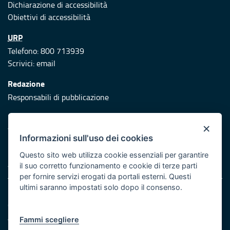
Dichiarazione di accessibilità
Obiettivi di accessibilità
URP
Telefono: 800 713939
Scrivici:
email
Redazione
Responsabili di pubblicazione
Protezione civile
×
Vai al sito di Protezione Civile Puglia
Informazioni sull'uso dei cookies
Iniziativa finanziata con risorse del POR Puglia 2014/2020 -
Questo sito web utilizza cookie essenziali per garantire
Asse XI
il suo corretto funzionamento e cookie di terze parti
per fornire servizi erogati da portali esterni. Questi
ultimi saranno impostati solo dopo il consenso.
Note legali
Cookie e privacy
Atti di notifica
Fammi scegliere
Feed RSS