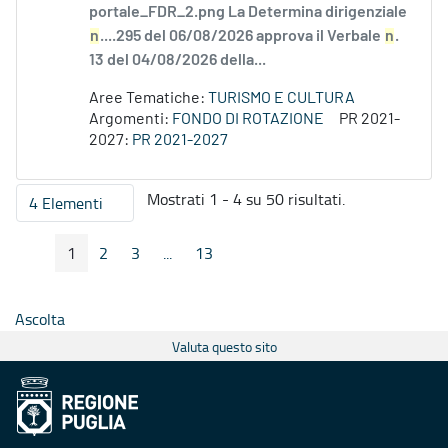
portale_FDR_2.png La Determina dirigenziale
n
....295 del 06/08/2026 approva il Verbale
n
.
13 del 04/08/2026 della...
Aree Tematiche:
TURISMO E CULTURA
Argomenti:
FONDO DI ROTAZIONE
PR 2021-
2027:
PR 2021-2027
Mostrati 1 - 4 su 50 risultati.
4 Elementi
Per pagina
1
2
3
...
13
Pagina Precedente
Pagina Seguente
Pagina
Pagina
Pagina
Pagine intermedie
Pagina
Ascolta
Valuta questo sito