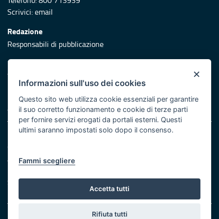
Telefono: 800 713939
Scrivici:
email
Redazione
Responsabili di pubblicazione
Protezione civile
×
Vai al sito di Protezione Civile Puglia
Informazioni sull'uso dei cookies
Iniziativa finanziata con risorse del POR Puglia 2014/2020 -
Questo sito web utilizza cookie essenziali per garantire
Asse XI
il suo corretto funzionamento e cookie di terze parti
per fornire servizi erogati da portali esterni. Questi
ultimi saranno impostati solo dopo il consenso.
Note legali
Cookie e privacy
Atti di notifica
Fammi scegliere
Feed RSS
Servizi Intranet
Accetta tutti
Rifiuta tutti
© Regione Puglia