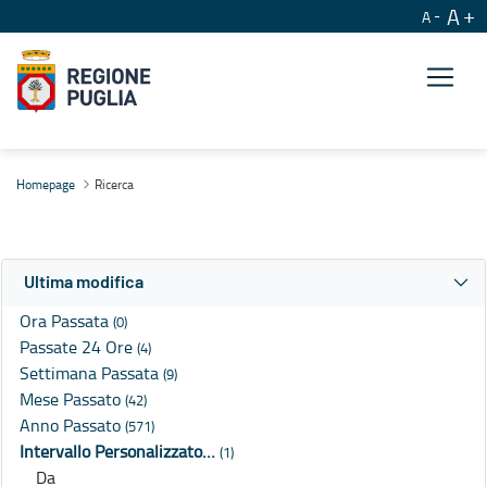
A
A
Ricerca
Homepage
Ricerca
Ultima modifica
Ora Passata
(0)
Passate 24 Ore
(4)
Settimana Passata
(9)
Mese Passato
(42)
Anno Passato
(571)
Intervallo Personalizzato…
(1)
Da