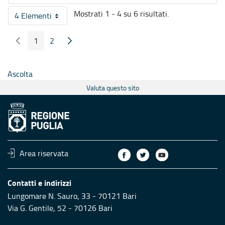
Mostrati 1 - 4 su 6 risultati.
4 Elementi
Per pagina
1
2
Pagina Precedente
Pagina Seguente
Pagina
Pagina
Ascolta
Valuta questo sito
Area riservata
Contatti e indirizzi
Lungomare N. Sauro, 33 - 70121 Bari
Via G. Gentile, 52 - 70126 Bari