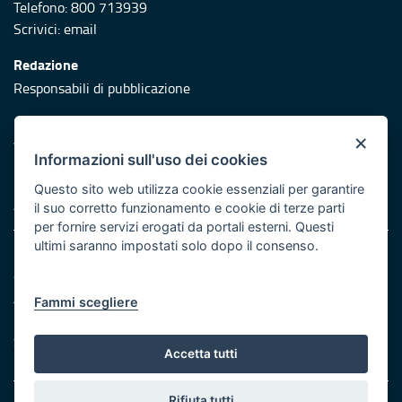
Telefono: 800 713939
Scrivici:
email
Redazione
Responsabili di pubblicazione
Protezione civile
×
Vai al sito di Protezione Civile Puglia
Informazioni sull'uso dei cookies
Iniziativa finanziata con risorse del POR Puglia 2014/2020 -
Questo sito web utilizza cookie essenziali per garantire
Asse XI
il suo corretto funzionamento e cookie di terze parti
per fornire servizi erogati da portali esterni. Questi
ultimi saranno impostati solo dopo il consenso.
Note legali
Cookie e privacy
Atti di notifica
Fammi scegliere
Feed RSS
Servizi Intranet
Accetta tutti
Rifiuta tutti